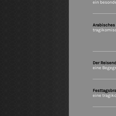
ein besonde
Arabisches
tragikomis
-
Der Reisen
eine Begeg
Festtagsbr
eine tragi