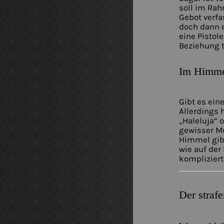
soll im Rah
Gebot verfa
doch dann e
eine Pistol
Beziehung t
Im Himmel
Gibt es ein
Allerdings 
„Haleluja“ 
gewisser M
Himmel gibt
wie auf der
komplizierter
Der straf