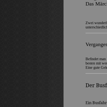
Das Märch
Zwei wunderli
unterschiedlic
Vergangen
Befindet man 
besten mit w
Eine gute Gel
Der Bus
Ein Busfahr