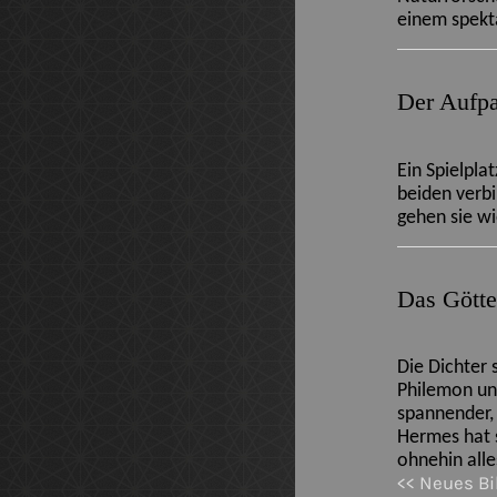
einem spekta
Der Aufpa
Ein Spielpla
beiden verbi
gehen sie wi
Das Götte
Die Dichter 
Philemon und
spannender, 
Hermes hat s
ohnehin alle
<< Neues Bi