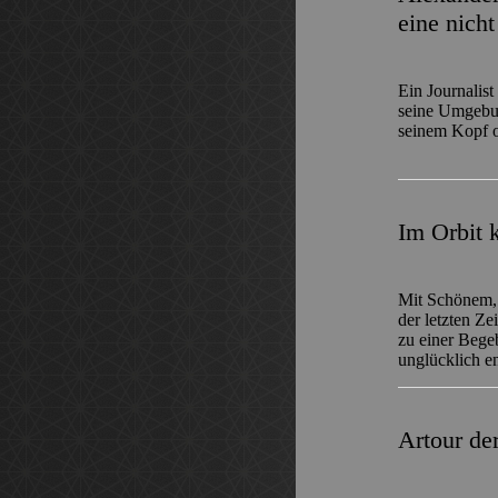
eine nich
Ein Journalist
seine Umgebun
seinem Kopf o
Im Orbit k
Mit Schönem, 
der letzten Ze
zu einer Bege
unglücklich e
Artour d