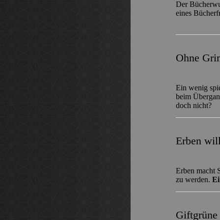
Der Bücherwur
eines Bücherf
Ohne Gri
Ein wenig spi
beim Übergang
doch nicht?
Erben will
Erben macht S
zu werden.
Ei
Giftgrüne 