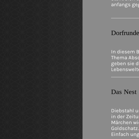
anfangs geg
Dorfrun
In diesem 
Thema Absc
geben sie d
Lebenswelte
Das Nest
Diebstahl u
in der Zeit
Märchen wie
Goldschatz.
Einfach ung