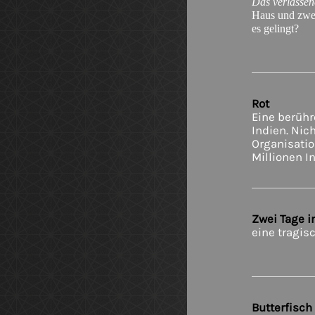
Das verlasse
Haus und zwei
es gelingt?
Rot
Eine berüh
Indien. Nic
Organisatio
Millionen I
Zwei Tage 
eine tragis
Butterfisch