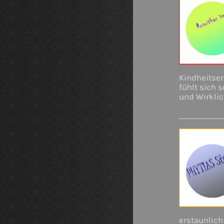
Kindheitser
fühlt sich 
und Wirklic
erstaunlich