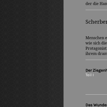
der die Han
Scherbe
Menschen en
wie sich di
Protagonist
ihrem dram
Der Ziegenh
Teil I
Das Wunder