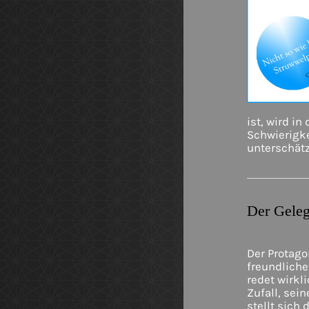
ist, wird in
Schwierigke
unterschätz
Der Geleg
Der Protago
freundlich
redet wirkl
Zufall, sei
stellt sich 