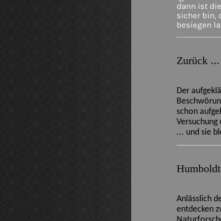
dann ist di
sicher bin,
besiegen l
Zurück ...
Der aufgeklä
Beschwörung
schon aufge
Versuchung 
... und sie b
Humboldt
Anlässlich 
entdecken zw
Naturforsche