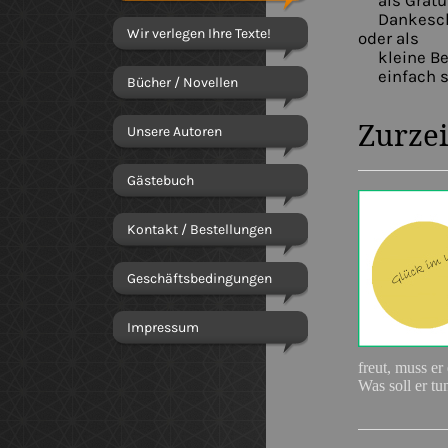
als Gratul
Dankeschön
Wir verlegen Ihre Texte!
oder als
kleine Bet
einfach so
Bücher / Novellen
Zurzei
Unsere Autoren
Gästebuch
Kontakt / Bestellungen
Geschäftsbedingungen
Impressum
freut, muss er
Was soll er tu