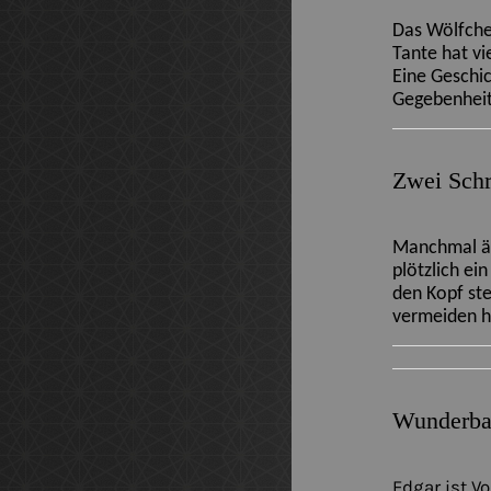
Das Wölfchen
Tante hat vi
Eine Geschic
Gegebenhei
Zwei Schri
Manchmal än
plötzlich ei
den Kopf ste
vermeiden hi
Wunderba
Edgar ist V