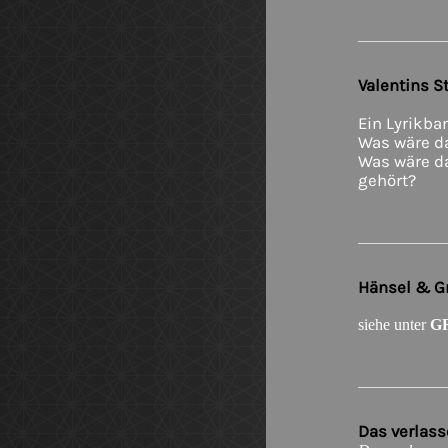
Valentins S
Ein Lyrikban
Was wäre da
Was wäre d
gehört?
Hänsel & Gr
siehe unter
G
Das verlas