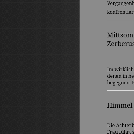
Vergangenh
konfrontier
Mittsom
Zerberu
Im wirklic
denen in be
begegnen. F
Himmel 
Die Achterb
Frau führt 