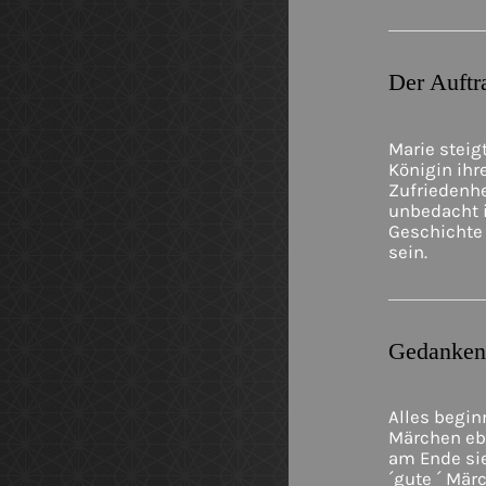
Der Auftr
Marie steig
Königin ihre
Zufriedenhei
unbedacht in
Geschichte 
sein.
Gedankens
Alles begin
Märchen eb
am Ende sie
´gute ´ Mär