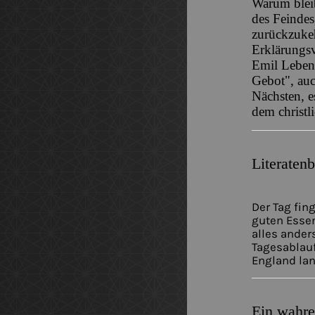
Warum blei
des Feindes
zurückzukeh
Erklärungs
Emil Leben
Gebot", auc
Nächsten, e
dem christl
Literatenb
Der Tag fin
guten Esse
alles ander
Tagesablauf
England lan
Ein wahre