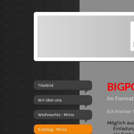
BIGP
Titelbild
im Format
Wir über uns
Ein kleiner
Weihnachts - Minis
Möglich au
Einladung
Katalog - Minis