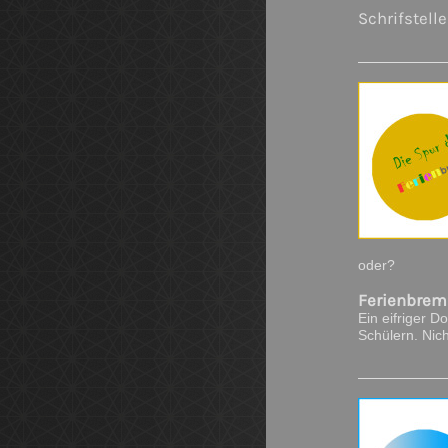
Schrifstell
oder?
Ferienbrem
Ein eifriger D
Schülern. Nich